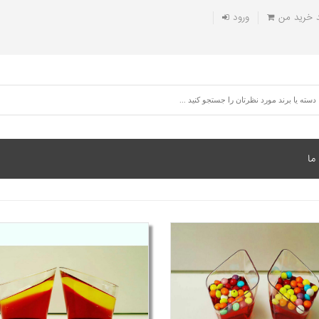
 خريد من
ورود
ما