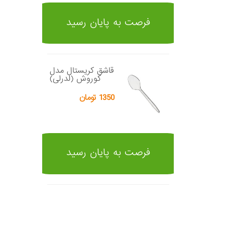
فرصت به پایان رسید
قاشق کریستال مدل
کوروش (لدرلی)
1350 تومان
فرصت به پایان رسید