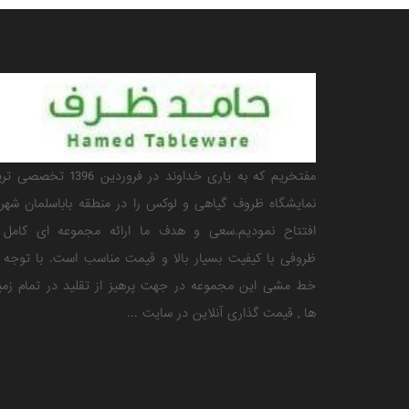
مفتخریم که به یاری خداوند در فروردین 1396 تخ
نمایشگاه ظروف گیاهی و لوکس را در منطقه باباسلمان شهری
افتتاح نمودیم.سعی و هدف ما ارائه مجموعه ای کامل ا
ظروفی با کیفیت بسیار بالا و قیمت مناسب است. با توجه 
خط مشی این مجموعه در جهت پرهیز از تقلید در تمام زمی
ها , قیمت گذاری آنلاین در سایت ...