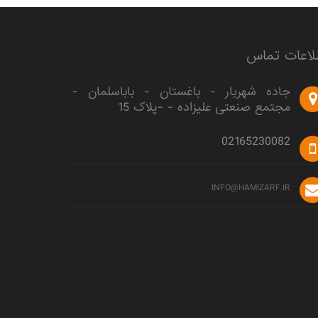
لاعات تماس
جاده شهریار - باغستان - باباسلمان -
مجتمع صنعتی علیزاده - -پلاک 15
02165230082
INFO@HAMIZARF.IR