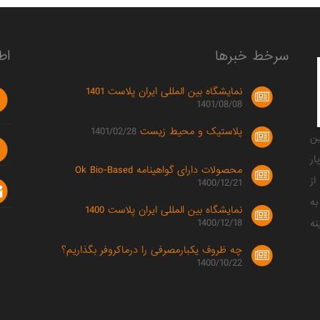
سرخط خبرها
اط
نمایشگاه بین المللی ایران پلاست 1401
1401/08/08
پلاستیک و محیط زیست
1401/02/28
صصی ترین
ار
محصولات دارای گواهینامه Ok Bio-Based
ز
1400/12/21
به
نمایشگاه بین المللی ایران پلاست 1400
1400/12/18
نه
چه ظروف یکبارمصرفی را درماکروفر بگذاریم؟
1400/10/22