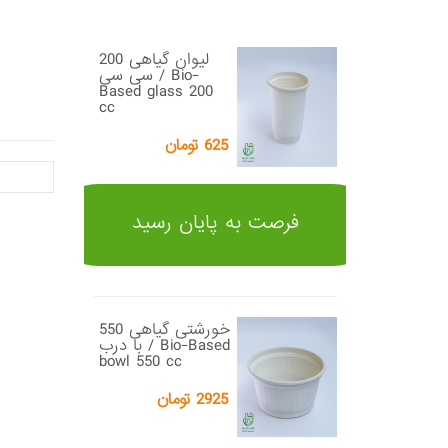
لیوان گیاهی 200
سی سی / Bio-
Based glass 200
cc
625 تومان
فرصت به پایان رسید
خورشتی گیاهی 550
با درب / Bio-Based
bowl 550 cc
2925 تومان