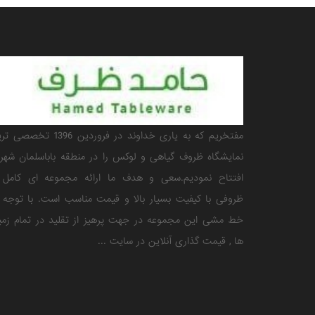
مفتخریم که به یاری خداوند در فروردین 1396 تخ
نمایشگاه ظروف گیاهی و لوکس را در منطقه باباسلمان شهری
افتتاح نمودیم.سعی و هدف ما ارائه مجموعه ای کامل ا
ظروفی با کیفیت بسیار بالا و قیمت مناسب است. با توجه 
خط مشی این مجموعه در جهت پرهیز از تقلید در تمام زمی
ها , قیمت گذاری آنلاین در سایت ...