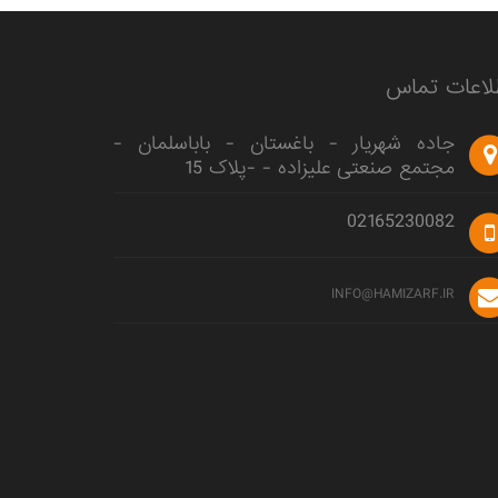
لاعات تماس
جاده شهریار - باغستان - باباسلمان -
مجتمع صنعتی علیزاده - -پلاک 15
02165230082
INFO@HAMIZARF.IR