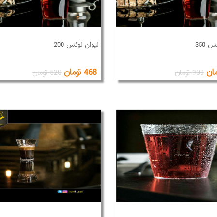
 350
لیوان لوکس 200
468 تومان
900 تومان
520 تومان