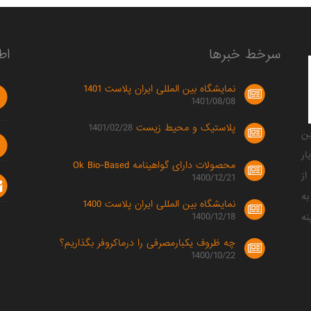
سرخط خبرها
اط
نمایشگاه بین المللی ایران پلاست 1401
1401/08/08
پلاستیک و محیط زیست
1401/02/28
صصی ترین
ار
محصولات دارای گواهینامه Ok Bio-Based
ز
1400/12/21
به
نمایشگاه بین المللی ایران پلاست 1400
1400/12/18
نه
چه ظروف یکبارمصرفی را درماکروفر بگذاریم؟
1400/10/22