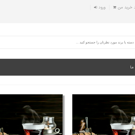
 خريد من
ورود
ما