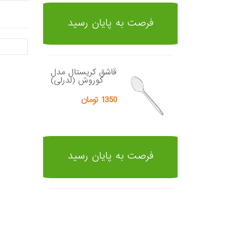
فرصت به پایان رسید
قاشق کریستال مدل
کوروش (لدرلی)
1350 تومان
فرصت به پایان رسید