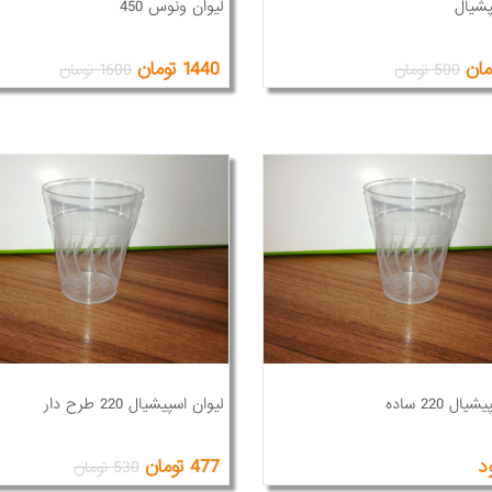
پشیال
لیوان ونوس 450
1440 تومان
500 تومان
1600 تومان
ال 220 ساده
لیوان اسپیشیال 220 طرح دار
د
477 تومان
530 تومان