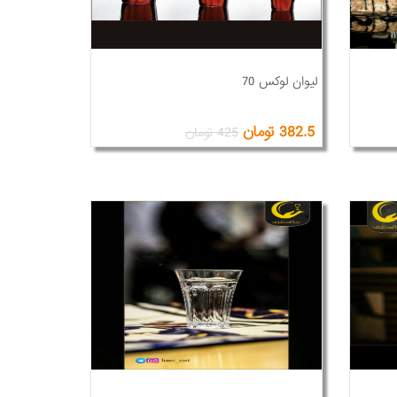
لیوان لوکس 70
382.5 تومان
425 تومان