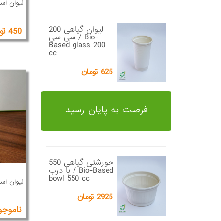
لیوان اس
لیوان گیاهی 200
450 تومان
سی سی / Bio-
Based glass 200
cc
625 تومان
فرصت به پایان رسید
خورشتی گیاهی 550
با درب / Bio-Based
bowl 550 cc
لیوان اسپیشی
2925 تومان
ناموجو