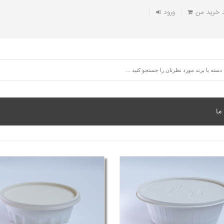
 خريد من
ورود
ما