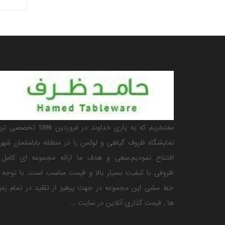
مفتخریم که به یاری خداوند در فروردین 1396 تخ
نمایشگاه ظروف گیاهی و لوکس را در منطقه باباسلمان شهری
افتتاح نمودیم.سعی و هدف ما ارائه مجموعه ای کامل ا
ظروفی با کیفیت بسیار بالا و قیمت مناسب است. با توجه 
خط مشی این مجموعه در جهت پرهیز از تقلید در تمام زمی
ها , قیمت گذاری آنلاین در سایت ...