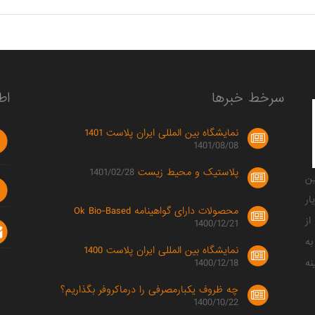
سرخط خبرها
اط
نمایشگاه بین المللی ایران پلاست 1401
1401/08/08
پلاستیک و محیط زیست
1401/02/28
صصی ترین
ار
محصولات دارای گواهینامه Ok Bio-Based
ز
1400/12/21
به
نمایشگاه بین المللی ایران پلاست 1400
1400/12/18
نه
چه ظروف یکبارمصرفی را درماکروفر بگذاریم؟
1400/10/22