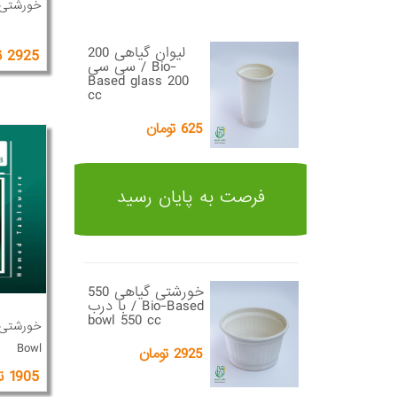
خورشتی با درب 500 و
لیوان گیاهی 200
2925 تومان
سی سی / Bio-
Based glass 200
cc
625 تومان
فرصت به پایان رسید
خورشتی گیاهی 550
با درب / Bio-Based
bowl 550 cc
Bowl
2925 تومان
1905 تومان