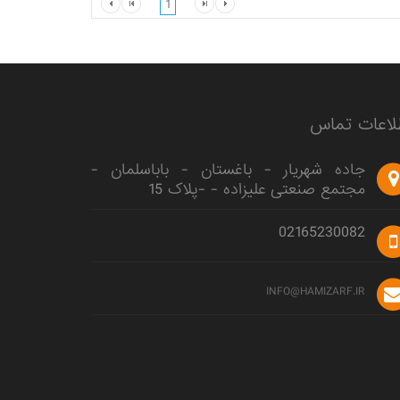
1
لاعات تماس
جاده شهریار - باغستان - باباسلمان -
مجتمع صنعتی علیزاده - -پلاک 15
02165230082
INFO@HAMIZARF.IR