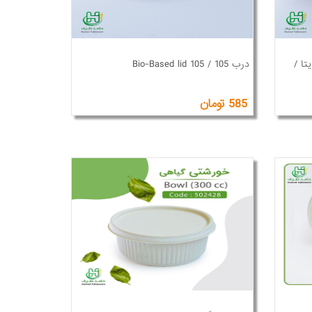
ه ویتا /
درب 105 / Bio-Based lid 105
585 تومان