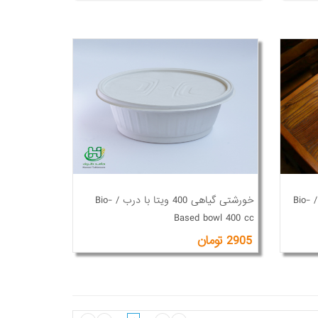
خورشتی گیاهی 1000 تزریق با درب / Bio-
خورشتی گیاهی 400 ویتا با درب / Bio-
Based bowl 400 cc
2905 تومان